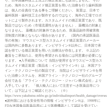
り、日本国歯科技工士法上の矯正装置にも該当しません。 その
ため、海外カスタムメイド矯正装置を用いた治療を行う歯科医師
は、個人の全責任である事をご理解ください。 装置は、日本で
歯科医師・歯科技工士が製作するのではなく、海外の工場でロボ
ットにより製作されます。カスタムメイドの矯正装置であり、既
製品ではないため（市場流通性がありません）、薬機法の対象と
なりません。 薬機法の対象外であるため、医薬品副作用被害救
済制度の対象とならない場合があります。 （国内の承認医薬品
等の有無） マウスピース型カスタムメイド矯正装置のメーカー
は国内外に多数あります。インビザライン®以外に、日本国で承
認を得ている矯正装置を用いた治療法が存在します。 ※上記の
趣旨をご承知の上、使用を希望される場合には同意書が必要にな
ります。 ●入手経路について 当院が使用するマウスピース型カス
タムメイド矯正装置（製品名：インビザライン®）は、米国アラ
イン・テクノロジー社の製品です。 当院はインビザライン®を用
いた治療システムを、米国アライン・テクノロジー社のグループ
会社である「アライン・テクノロジー・ジャパン株式会社」より
入手しています。 「個人輸入において注意すべき医薬品等につ
いて」は下記よりご確認ください。 （※）
https://www.yakubutsu.mhlw.go.jp/individualimport/health_damage/oversea
●諸外国における安全性等の情報 インビザライン®は、1998年に
FDA(米国食品医薬品局)により医療機器として認証を受けてい